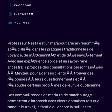
FACEBOOK
INSTAGRAM
YOUTUBE
Professeur Nesta est un marabout africain renommÃ©,
spÃ©cialisÃ© dans les pratiques traditionnelles de
voyance, de mÃ©diumnitÃ© et de dÃ©senvoÃ»tement.
Avec une expÃ©rience solide et un savoir-faire
ancestral, il propose des consultations personnalisÃ©es
Ã Â Meyzieu pour aider ses clients Ã Â trouver des
rÃ©ponses Ã Â leurs questionnements et Ã Â
rÃ©soudre certains problÃ¨mes de leur vie quotidienne.
Ses compÃ©tences en matiÃ¨re de maraboutage lui
permettent d'intervenir dans divers domaines tels que
l'amour, le travail, la famille ou encore la rÃ©ussite