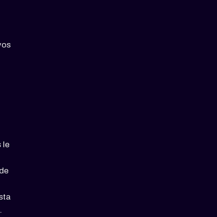
vos
 le
 de
sta
.