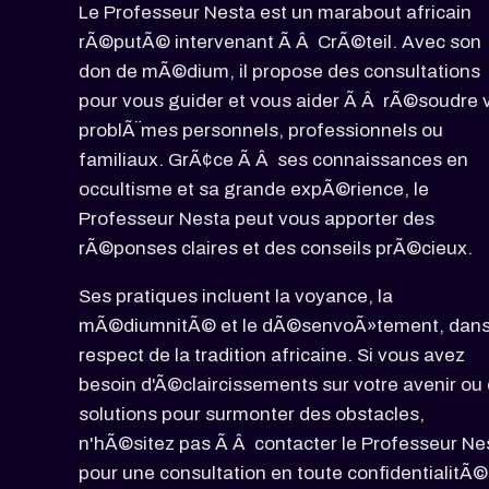
Le Professeur Nesta est un marabout africain
rÃ©putÃ© intervenant Ã Â CrÃ©teil. Avec son
don de mÃ©dium, il propose des consultations
pour vous guider et vous aider Ã Â rÃ©soudre 
problÃ¨mes personnels, professionnels ou
familiaux. GrÃ¢ce Ã Â ses connaissances en
occultisme et sa grande expÃ©rience, le
Professeur Nesta peut vous apporter des
rÃ©ponses claires et des conseils prÃ©cieux.
Ses pratiques incluent la voyance, la
mÃ©diumnitÃ© et le dÃ©senvoÃ»tement, dans
respect de la tradition africaine. Si vous avez
besoin d'Ã©claircissements sur votre avenir ou
solutions pour surmonter des obstacles,
n'hÃ©sitez pas Ã Â contacter le Professeur Ne
pour une consultation en toute confidentialitÃ©